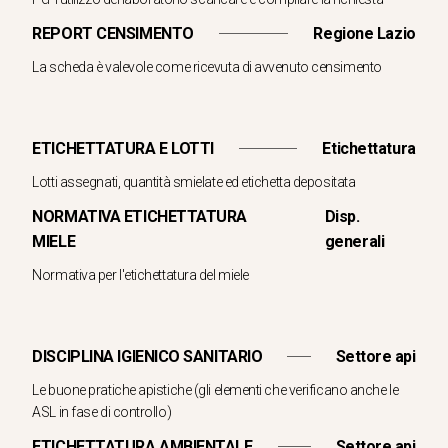
REPORT CENSIMENTO
Regione Lazio
La scheda è valevole come ricevuta di avvenuto censimento
ETICHETTATURA E LOTTI
Etichettatura
Lotti assegnati, quantità smielate ed etichetta depositata
NORMATIVA ETICHETTATURA
Disp.
MIELE
generali
Normativa per l'etichettatura del miele
DISCIPLINA IGIENICO SANITARIO
Settore api
Le buone pratiche apistiche (gli elementi che verificano anche le
ASL in fase di controllo)
ETICHETTATURA AMBIENTALE
Settore api