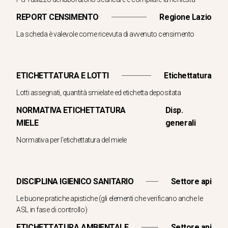
REPORT CENSIMENTO
Regione Lazio
La scheda è valevole come ricevuta di avvenuto censimento
ETICHETTATURA E LOTTI
Etichettatura
Lotti assegnati, quantità smielate ed etichetta depositata
NORMATIVA ETICHETTATURA
Disp.
MIELE
generali
Normativa per l'etichettatura del miele
DISCIPLINA IGIENICO SANITARIO
Settore api
Le buone pratiche apistiche (gli elementi che verificano anche le
ASL in fase di controllo)
ETICHETTATURA AMBIENTALE
Settore api