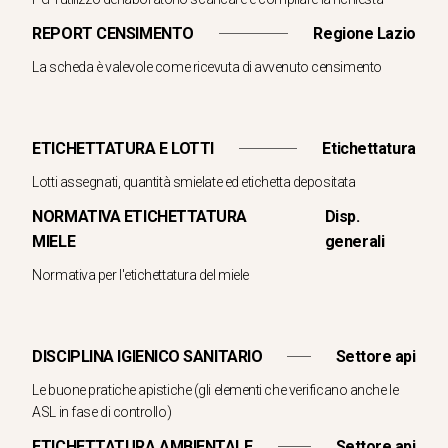
REPORT CENSIMENTO
Regione Lazio
La scheda è valevole come ricevuta di avvenuto censimento
ETICHETTATURA E LOTTI
Etichettatura
Lotti assegnati, quantità smielate ed etichetta depositata
NORMATIVA ETICHETTATURA
Disp.
MIELE
generali
Normativa per l'etichettatura del miele
DISCIPLINA IGIENICO SANITARIO
Settore api
Le buone pratiche apistiche (gli elementi che verificano anche le
ASL in fase di controllo)
ETICHETTATURA AMBIENTALE
Settore api