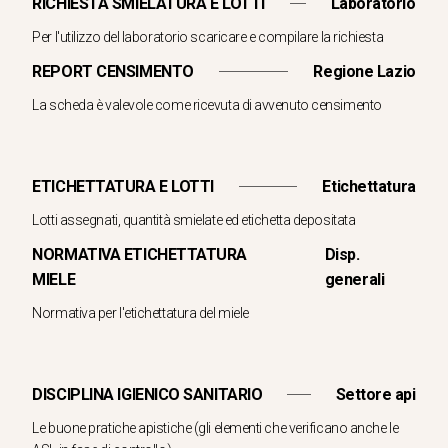
RICHIESTA SMIELATURA E LOTTI
Laboratorio
Per l'utilizzo del laboratorio scaricare e compilare la richiesta
REPORT CENSIMENTO
Regione Lazio
La scheda è valevole come ricevuta di avvenuto censimento
ETICHETTATURA E LOTTI
Etichettatura
Lotti assegnati, quantità smielate ed etichetta depositata
NORMATIVA ETICHETTATURA
Disp.
MIELE
generali
Normativa per l'etichettatura del miele
DISCIPLINA IGIENICO SANITARIO
Settore api
Le buone pratiche apistiche (gli elementi che verificano anche le