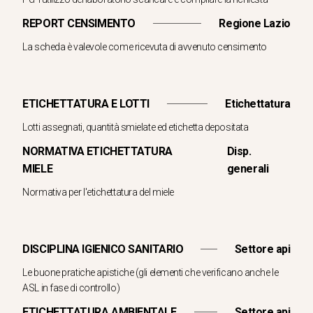
REPORT CENSIMENTO
Regione Lazio
La scheda è valevole come ricevuta di avvenuto censimento
ETICHETTATURA E LOTTI
Etichettatura
Lotti assegnati, quantità smielate ed etichetta depositata
NORMATIVA ETICHETTATURA
Disp.
MIELE
generali
Normativa per l'etichettatura del miele
DISCIPLINA IGIENICO SANITARIO
Settore api
Le buone pratiche apistiche (gli elementi che verificano anche le
ASL in fase di controllo)
ETICHETTATURA AMBIENTALE
Settore api