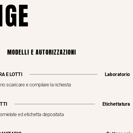
NGE
MODELLI E AUTORIZZAZIONI
A E LOTTI
Laboratorio
torio scaricare e compilare la richiesta
TTI
Etichettatura
à smielate ed etichetta depositata