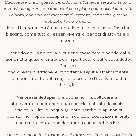
L’apicoltore che in questo periodo nutre l’alveare senza criterio, o
in modo esagerato, è come colui che spinge una macchina a tutta
velocità, non solo nei momenti di urgenza, ma anche quando
potrebbe farne a meno.
Infatti la regina non è una fonte inesauribile di uova. Essa ha
bisogno, come tutti gli esseri viventi, di periodi di attività e di
riposo.
Il periodo dell’inizio della nutrizione
stimolante
dipende dalla
zona nella quale ci si trova ed in particolare dall’epoca delle
fioriture.
Dopo questa nutrizione, è importante seguire attentamente il
comportamento della regina, così come l’evolversi della
famiglia.
Nei pressi dell’apiario è buona norma collocare un
abbeveratoio contenente un cucchiaio di sale da cucina
sciolto in 5 litri di acqua. Questo perché le api non si
allontanino troppo dall’apiario in cerca di sostanze minerali,
rischiando così di non rientrare a causa del freddo.
Fiorisce il mandorlo, il rosmarino, il tarassaco, la rapa, i cavoli e la